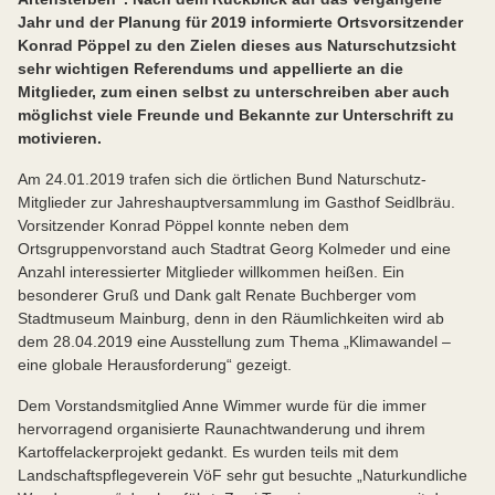
Jahr und der Planung für 2019 informierte Ortsvorsitzender
Konrad Pöppel zu den Zielen dieses aus Naturschutzsicht
sehr wichtigen Referendums und appellierte an die
Mitglieder, zum einen selbst zu unterschreiben aber auch
möglichst viele Freunde und Bekannte zur Unterschrift zu
motivieren.
Am 24.01.2019 trafen sich die örtlichen Bund Naturschutz-
Mitglieder zur Jahreshauptversammlung im Gasthof Seidlbräu.
Vorsitzender Konrad Pöppel konnte neben dem
Ortsgruppenvorstand auch Stadtrat Georg Kolmeder und eine
Anzahl interessierter Mitglieder willkommen heißen. Ein
besonderer Gruß und Dank galt Renate Buchberger vom
Stadtmuseum Mainburg, denn in den Räumlichkeiten wird ab
dem 28.04.2019 eine Ausstellung zum Thema „Klimawandel –
eine globale Herausforderung“ gezeigt.
Dem Vorstandsmitglied Anne Wimmer wurde für die immer
hervorragend organisierte Raunachtwanderung und ihrem
Kartoffelackerprojekt gedankt. Es wurden teils mit dem
Landschaftspflegeverein VöF sehr gut besuchte „Naturkundliche