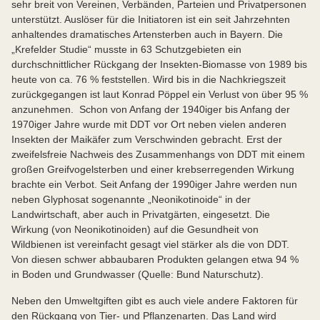
sehr breit von Vereinen, Verbänden, Parteien und Privatpersonen
unterstützt. Auslöser für die Initiatoren ist ein seit Jahrzehnten
anhaltendes dramatisches Artensterben auch in Bayern. Die
„Krefelder Studie“ musste in 63 Schutzgebieten ein
durchschnittlicher Rückgang der Insekten-Biomasse von 1989 bis
heute von ca. 76 % feststellen. Wird bis in die Nachkriegszeit
zurückgegangen ist laut Konrad Pöppel ein Verlust von über 95 %
anzunehmen. Schon von Anfang der 1940iger bis Anfang der
1970iger Jahre wurde mit DDT vor Ort neben vielen anderen
Insekten der Maikäfer zum Verschwinden gebracht. Erst der
zweifelsfreie Nachweis des Zusammenhangs von DDT mit einem
großen Greifvogelsterben und einer krebserregenden Wirkung
brachte ein Verbot. Seit Anfang der 1990iger Jahre werden nun
neben Glyphosat sogenannte „Neonikotinoide“ in der
Landwirtschaft, aber auch in Privatgärten, eingesetzt. Die
Wirkung (von Neonikotinoiden) auf die Gesundheit von
Wildbienen ist vereinfacht gesagt viel stärker als die von DDT.
Von diesen schwer abbaubaren Produkten gelangen etwa 94 %
in Boden und Grundwasser (Quelle: Bund Naturschutz).
Neben den Umweltgiften gibt es auch viele andere Faktoren für
den Rückgang von Tier- und Pflanzenarten. Das Land wird