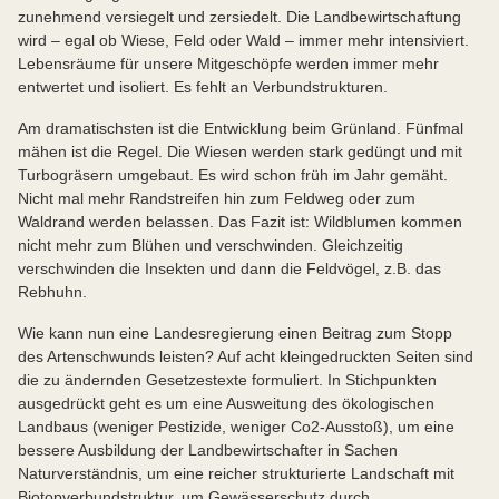
zunehmend versiegelt und zersiedelt. Die Landbewirtschaftung
wird – egal ob Wiese, Feld oder Wald – immer mehr intensiviert.
Lebensräume für unsere Mitgeschöpfe werden immer mehr
entwertet und isoliert. Es fehlt an Verbundstrukturen.
Am dramatischsten ist die Entwicklung beim Grünland. Fünfmal
mähen ist die Regel. Die Wiesen werden stark gedüngt und mit
Turbogräsern umgebaut. Es wird schon früh im Jahr gemäht.
Nicht mal mehr Randstreifen hin zum Feldweg oder zum
Waldrand werden belassen. Das Fazit ist: Wildblumen kommen
nicht mehr zum Blühen und verschwinden. Gleichzeitig
verschwinden die Insekten und dann die Feldvögel, z.B. das
Rebhuhn.
Wie kann nun eine Landesregierung einen Beitrag zum Stopp
des Artenschwunds leisten? Auf acht kleingedruckten Seiten sind
die zu ändernden Gesetzestexte formuliert. In Stichpunkten
ausgedrückt geht es um eine Ausweitung des ökologischen
Landbaus (weniger Pestizide, weniger Co2-Ausstoß), um eine
bessere Ausbildung der Landbewirtschafter in Sachen
Naturverständnis, um eine reicher strukturierte Landschaft mit
Biotopverbundstruktur, um Gewässerschutz durch