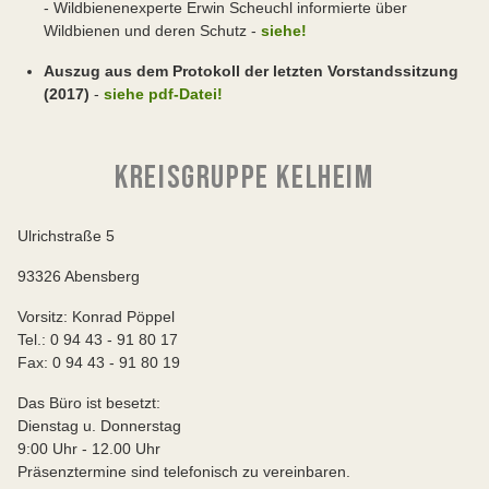
- Wildbienenexperte Erwin Scheuchl informierte über
Wildbienen und deren Schutz -
siehe!
Auszug aus dem Protokoll der letzten Vorstandssitzung
(2017)
-
siehe pdf-Datei!
KREISGRUPPE KELHEIM
Ulrichstraße 5
93326 Abensberg
Vorsitz: Konrad Pöppel
Tel.: 0 94 43 - 91 80 17
Fax: 0 94 43 - 91 80 19
Das Büro ist besetzt:
Dienstag u. Donnerstag
9:00 Uhr - 12.00 Uhr
Präsenztermine sind telefonisch zu vereinbaren.