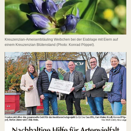
Kreuzenzian-Ameisenbläuling Weibchen bei der Eiablage mit Eiern auf
einem Kreuzenzian Blütenstand (Photo: Konrad Pöppel).