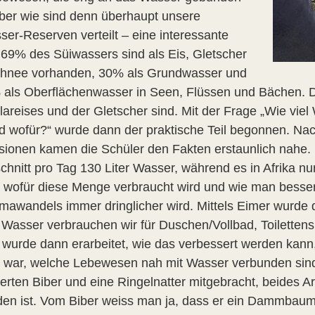
Aber wie sind denn überhaupt unsere
ser-Reserven verteilt – eine interessante
 69% des Süiwassers sind als Eis, Gletscher
hnee vorhanden, 30% als Grundwasser und
 als Oberflächenwasser in Seen, Flüssen und Bächen. Die
lareises und der Gletscher sind. Mit der Frage „Wie viel
d wofür?“ wurde dann der praktische Teil begonnen. Na
sionen kamen die Schüler den Fakten erstaunlich nahe.
chnitt pro Tag 130 Liter Wasser, während es in Afrika n
, wofür diese Menge verbraucht wird und wie man besse
imawandels immer dringlicher wird. Mittels Eimer wurde
 Wasser verbrauchen wir für Duschen/Vollbad, Toiletten
g wurde dann erarbeitet, wie das verbessert werden kan
war, welche Lebewesen nah mit Wasser verbunden sind.
ierten Biber und eine Ringelnatter mitgebracht, beides
en ist. Vom Biber weiss man ja, dass er ein Dammbaume