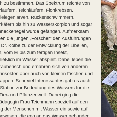
ich zu bestimmen. Das Spektrum reichte von
läufern, Teichläufern, Flohkrebsen,
leiegenlarven, Rückenschwimmern,
käfern bis hin zu Wasserskorpion und sogar
hneckenegel wurde gefangen. Aufmerksam
ten die jungen „Forscher“ den Ausführungen
 Dr. Kolbe zu der Entwicklung der Libellen,
h, vom Ei bis zum fertigen Insekt,
ließlich im Wasser abspielt. Dabei leben die
räuberisch und ernähren sich von anderen
insekten aber auch von kleinen Fischen und
appen. Sehr viel Interessantes gab es auch
 Station zur Bedeutung des Wassers für die
Tier- und Pflanzenwelt. Dabei ging die
ädagogin Frau Teichmann speziell auf den
 der Menschen mit Wasser ein sowie auf
bewesen, die eng an das Wasser gebunden