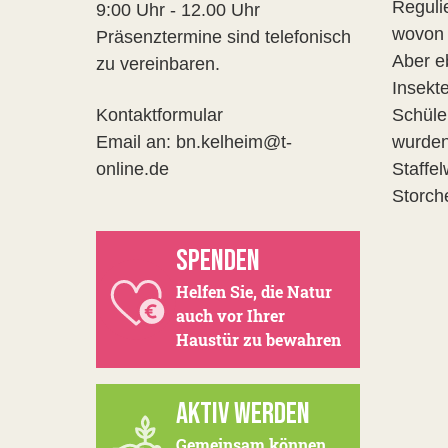
Reguli
9:00 Uhr - 12.00 Uhr
wovon 
Präsenztermine sind telefonisch
Aber e
zu vereinbaren.
Insekt
Kontaktformular
Schüle
Email an: bn.kelheim@t-
wurden
online.de
Staffe
Storch
SPENDEN
Helfen Sie, die Natur
auch vor Ihrer
Haustür zu bewahren
AKTIV WERDEN
Gemeinsam können