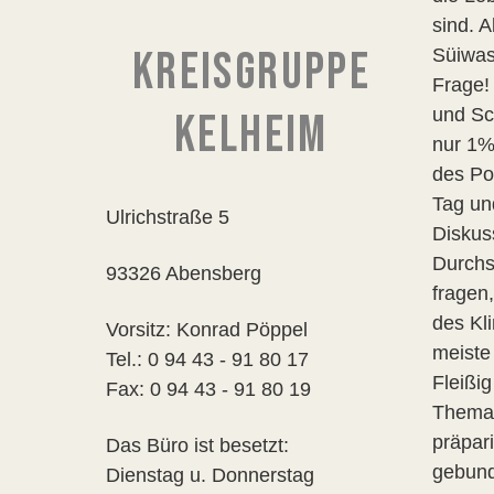
sind. 
KREISGRUPPE
Süiwas
Frage!
und Sc
KELHEIM
nur 1%
des Po
Tag un
Ulrichstraße 5
Diskus
Durchs
93326 Abensberg
fragen
des Kl
Vorsitz: Konrad Pöppel
meiste
Tel.: 0 94 43 - 91 80 17
Fleißi
Fax: 0 94 43 - 91 80 19
Thema 
präpar
Das Büro ist besetzt:
gebund
Dienstag u. Donnerstag