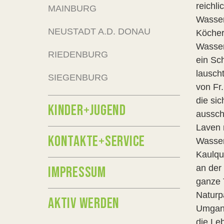
reichl
MAINBURG
Wasser
NEUSTADT A.D. DONAU
Köcher
Wasser
RIEDENBURG
ein Sc
lausch
SIEGENBURG
von Fr.
die sic
KINDER+JUGEND
aussch
Laven 
KONTAKTE+SERVICE
Wasser
Kaulqu
an der
IMPRESSUM
ganze 
Naturp
AKTIV WERDEN
Umgang
die Le