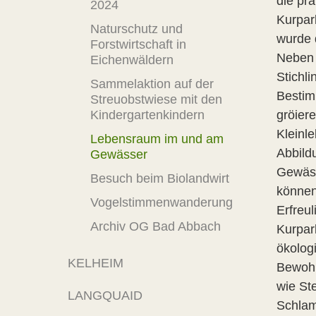
die pra
2024
Kurpar
Naturschutz und
wurde 
Forstwirtschaft in
Neben 
Eichenwäldern
Stichl
Sammelaktion auf der
Bestim
Streuobstwiese mit den
Kindergartenkindern
gröier
Kleinl
Lebensraum im und am
Abbild
Gewässer
Gewäss
Besuch beim Biolandwirt
können
Vogelstimmenwanderung
Erfreul
Archiv OG Bad Abbach
Kurpark
ökolog
KELHEIM
Bewohn
wie Ste
LANGQUAID
Schlam