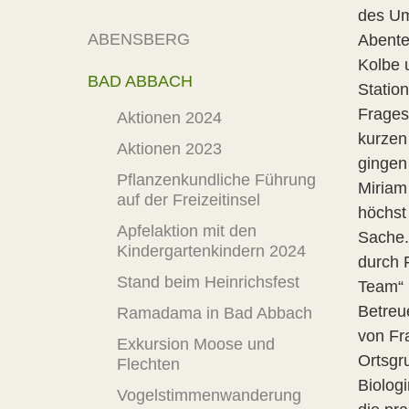
des Um
ABENSBERG
Abente
Kolbe 
BAD ABBACH
Statio
Frages
Aktionen 2024
kurzen
Aktionen 2023
gingen
Pflanzenkundliche Führung
Miriam
auf der Freizeitinsel
höchst 
Apfelaktion mit den
Sache.
Kindergartenkindern 2024
durch 
Stand beim Heinrichsfest
Team“ 
Betreue
Ramadama in Bad Abbach
von Fr
Exkursion Moose und
Ortsgr
Flechten
Biolog
Vogelstimmenwanderung