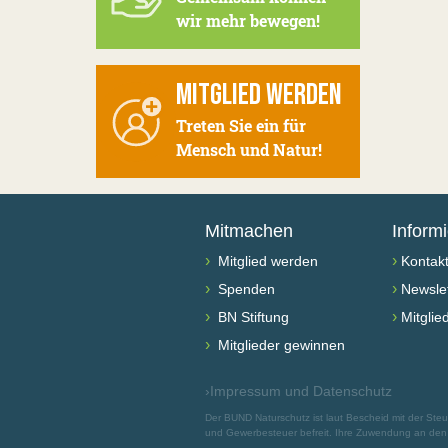
wir mehr bewegen!
MITGLIED WERDEN
Treten Sie ein für
Mensch und Natur!
Mitmachen
Inform
›
›
Mitglied werden
Kontak
›
›
Spenden
Newslet
›
›
BN Stiftung
Mitglie
›
Mitglieder gewinnen
›
Impressum und Datenschutz
Der BUND Naturschutz ist laut Bescheid mit der St
und Gewerbesteuer befreit. Ihre Zuwendung an den B