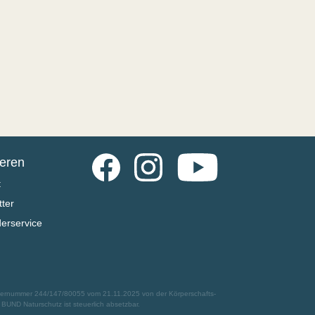
Facebook
Instagram
YouTube
ieren
t
ter
derservice
euernummer 244/147/80055 vom 21.11.2025 von der Körperschafts-
UND Naturschutz ist steuerlich absetzbar.