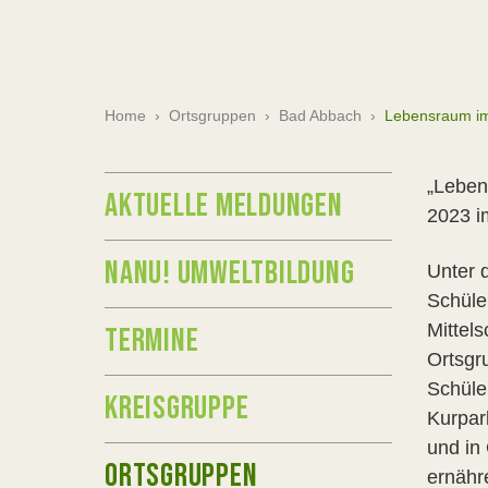
Home
›
Ortsgruppen
›
Bad Abbach
›
Lebensraum i
„Leben
AKTUELLE MELDUNGEN
2023 i
NANU! UMWELTBILDUNG
Unter d
Schüle
Mittels
TERMINE
Ortsgr
Schüle
KREISGRUPPE
Kurpark
und in
ORTSGRUPPEN
ernähr