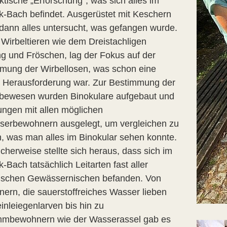
ktische „Erforschung“, was sich alles im
k-Bach befindet. Ausgerüstet mit Keschern
dann alles untersucht, was gefangen wurde.
Wirbeltieren wie dem Dreistachligen
ing und Fröschen, lag der Fokus auf der
mung der Wirbellosen, was schon eine
e Herausforderung war. Zur Bestimmung der
ebewesen wurden Binokulare aufgebaut und
ungen mit allen möglichen
erbewohnern ausgelegt, um vergleichen zu
, was man alles im Binokular sehen konnte.
icherweise stellte sich heraus, dass sich im
-Bach tatsächlich Leitarten fast aller
ischen Gewässernischen befanden. Von
ern, die sauerstoffreiches Wasser lieben
inleiegenlarven bis hin zu
mbewohnern wie der Wasserassel gab es