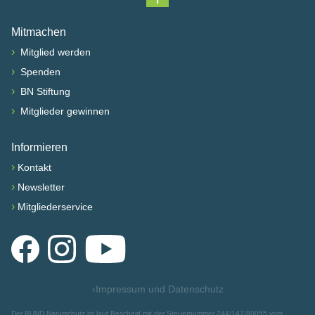
Nach oben scrollen
Mitmachen
›
Mitglied werden
›
Spenden
›
BN Stiftung
›
Mitglieder gewinnen
Informieren
›
Kontakt
›
Newsletter
›
Mitgliederservice
Facebook
Instagram
YouTube
›
Impressum und Datenschutz
Der BUND Naturschutz ist laut Bescheid mit der Steuernummer 244/147/80055 vom