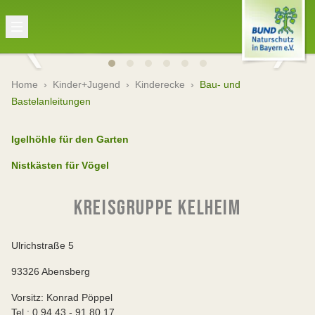
Home
›
Kinder+Jugend
›
Kinderecke
›
Bau- und
Bastelanleitungen
Igelhöhle für den Garten
Nistkästen für Vögel
KREISGRUPPE KELHEIM
Ulrichstraße 5
93326 Abensberg
Vorsitz: Konrad Pöppel
Tel.: 0 94 43 - 91 80 17